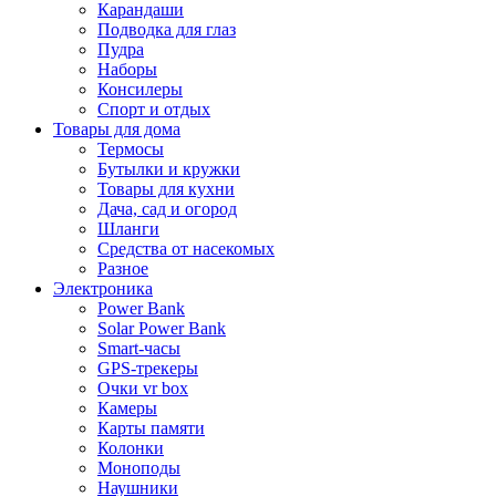
Карандаши
Подводка для глаз
Пудра
Наборы
Консилеры
Спорт и отдых
Товары для дома
Термосы
Бутылки и кружки
Товары для кухни
Дача, сад и огород
Шланги
Средства от насекомых
Разное
Электроника
Power Bank
Solar Power Bank
Smart-часы
GPS-трекеры
Очки vr box
Камеры
Карты памяти
Колонки
Моноподы
Наушники