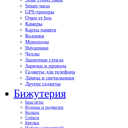
Smart-часы
GPS-трекеры
Очки vr box
Камеры
Карты памяти
Колонки
Моноподы
Наушники
Чехлы
Защитные стекла
Зарядки и провода
Гаджеты для телефона
Лампы и светильники
Другие гаджеты
Бижутерия
Браслеты
Кулоны и подвески
Кольца
Серьги
Брелки
Наборы украшений