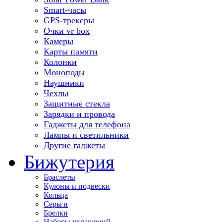
Smart-часы
GPS-трекеры
Очки vr box
Камеры
Карты памяти
Колонки
Моноподы
Наушники
Чехлы
Защитные стекла
Зарядки и провода
Гаджеты для телефона
Лампы и светильники
Другие гаджеты
Бижутерия
Браслеты
Кулоны и подвески
Кольца
Серьги
Брелки
Наборы украшений