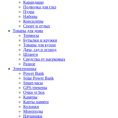
Карандаши
Подводка для глаз
Пудра
Наборы
Консилеры
Спорт и отдых
Товары для дома
Термосы
Бутылки и кружки
Товары для кухни
Дача, сад и огород
Шланги
Средства от насекомых
Разное
Электроника
Power Bank
Solar Power Bank
Smart-часы
GPS-трекеры
Очки vr box
Камеры
Карты памяти
Колонки
Моноподы
Наушники