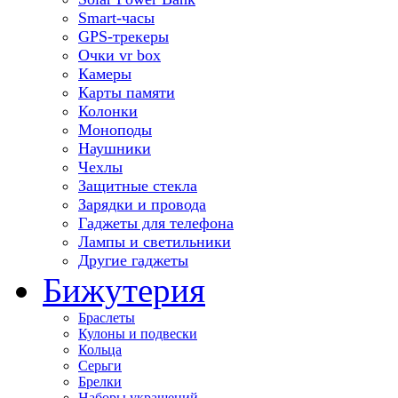
Smart-часы
GPS-трекеры
Очки vr box
Камеры
Карты памяти
Колонки
Моноподы
Наушники
Чехлы
Защитные стекла
Зарядки и провода
Гаджеты для телефона
Лампы и светильники
Другие гаджеты
Бижутерия
Браслеты
Кулоны и подвески
Кольца
Серьги
Брелки
Наборы украшений