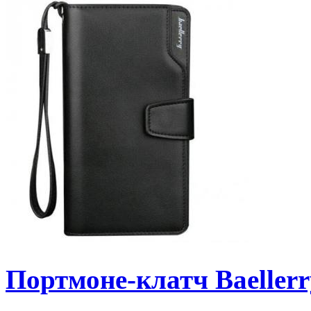
Портмоне-клатч Baellerry