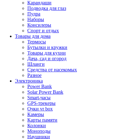
Карандаши
Подводка для глаз
Пудра
Наборы
Консилеры
Спорт и отдых
Товары для дома
Термосы
Бутылки и кружки
Товары для кухни
Дача, сад и огород
Шланги
Средства от насекомых
Разное
Электроника
Power Bank
Solar Power Bank
Smart-часы
GPS-трекеры
Очки vr box
Камеры
Карты памяти
Колонки
Моноподы
Наушники