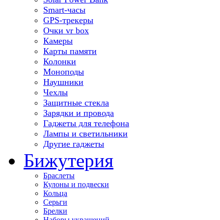
Smart-часы
GPS-трекеры
Очки vr box
Камеры
Карты памяти
Колонки
Моноподы
Наушники
Чехлы
Защитные стекла
Зарядки и провода
Гаджеты для телефона
Лампы и светильники
Другие гаджеты
Бижутерия
Браслеты
Кулоны и подвески
Кольца
Серьги
Брелки
Наборы украшений