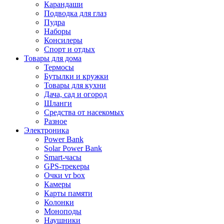
Карандаши
Подводка для глаз
Пудра
Наборы
Консилеры
Спорт и отдых
Товары для дома
Термосы
Бутылки и кружки
Товары для кухни
Дача, сад и огород
Шланги
Средства от насекомых
Разное
Электроника
Power Bank
Solar Power Bank
Smart-часы
GPS-трекеры
Очки vr box
Камеры
Карты памяти
Колонки
Моноподы
Наушники