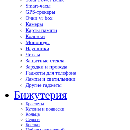
Smart-часы
GPS-трекеры
Очки vr box
Камеры
Карты памяти
Колонки
Моноподы
Наушники
Чехлы
Защитные стекла
Зарядки и провода
Гаджеты для телефона
Лампы и светильники
Другие гаджеты
Бижутерия
Браслеты
Кулоны и подвески
Кольца
Серьги
Брелки
Наборы украшений