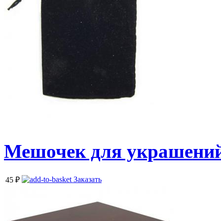
Мешочек для украшени
Заказать
45
₽