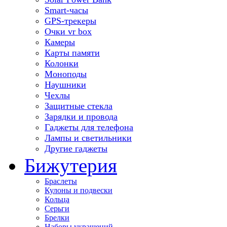
Smart-часы
GPS-трекеры
Очки vr box
Камеры
Карты памяти
Колонки
Моноподы
Наушники
Чехлы
Защитные стекла
Зарядки и провода
Гаджеты для телефона
Лампы и светильники
Другие гаджеты
Бижутерия
Браслеты
Кулоны и подвески
Кольца
Серьги
Брелки
Наборы украшений