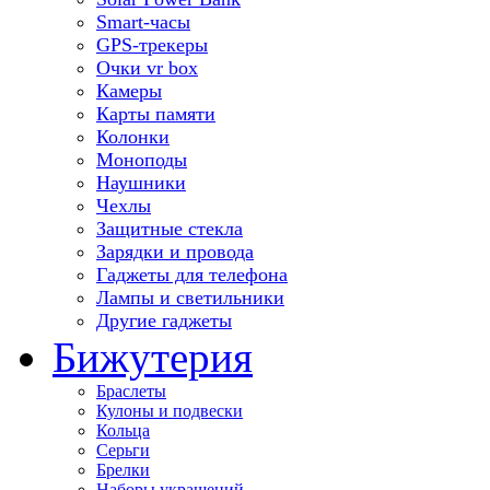
Smart-часы
GPS-трекеры
Очки vr box
Камеры
Карты памяти
Колонки
Моноподы
Наушники
Чехлы
Защитные стекла
Зарядки и провода
Гаджеты для телефона
Лампы и светильники
Другие гаджеты
Бижутерия
Браслеты
Кулоны и подвески
Кольца
Серьги
Брелки
Наборы украшений