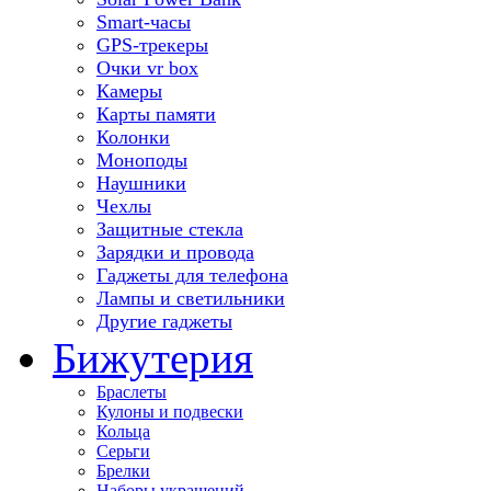
Smart-часы
GPS-трекеры
Очки vr box
Камеры
Карты памяти
Колонки
Моноподы
Наушники
Чехлы
Защитные стекла
Зарядки и провода
Гаджеты для телефона
Лампы и светильники
Другие гаджеты
Бижутерия
Браслеты
Кулоны и подвески
Кольца
Серьги
Брелки
Наборы украшений