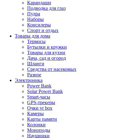
Карандаши
Подводка для глаз
Пудра
Наборы
Консилеры
Спорт и отдых
Товары для дома
Термосы
Бутылки и кружки
Товары для кухни
Дача, сад и огород
Шланги
Средства от насекомых
Разное
Электроника
Power Bank
Solar Power Bank
Smart-часы
GPS-трекеры
Очки vr box
Камеры
Карты памяти
Колонки
Моноподы
Наушники