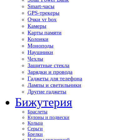
Smart-часы
GPS-трекеры
Очки vr box
Камеры
Карты памяти
Колонки
Моноподы
Наушники
Чехлы
Защитные стекла
Зарядки и провода
Гаджеты для телефона
Лампы и светильники
Другие гаджеты
Бижутерия
Браслеты
Кулоны и подвески
Кольца
Серьги
Брелки
Наборы украшений