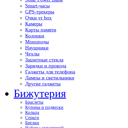
Smart-часы
GPS-трекеры
Очки vr box
Камеры
Карты памяти
Колонки
Моноподы
Наушники
Чехлы
Защитные стекла
Зарядки и провода
Гаджеты для телефона
Лампы и светильники
Другие гаджеты
Бижутерия
Браслеты
Кулоны и подвески
Кольца
Серьги
Брелки
Наборы украшений