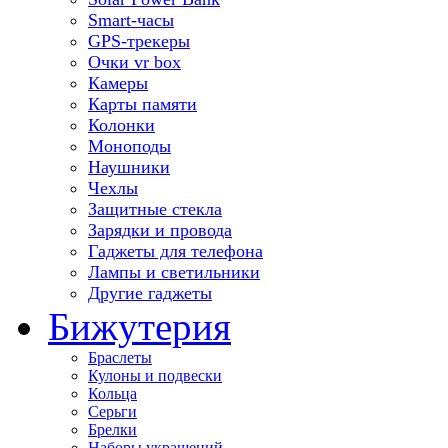
Smart-часы
GPS-трекеры
Очки vr box
Камеры
Карты памяти
Колонки
Моноподы
Наушники
Чехлы
Защитные стекла
Зарядки и провода
Гаджеты для телефона
Лампы и светильники
Другие гаджеты
Бижутерия
Браслеты
Кулоны и подвески
Кольца
Серьги
Брелки
Наборы украшений