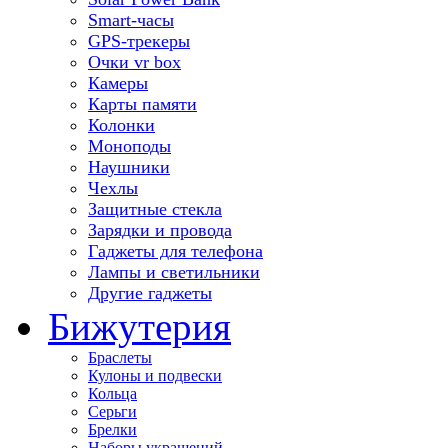
Smart-часы
GPS-трекеры
Очки vr box
Камеры
Карты памяти
Колонки
Моноподы
Наушники
Чехлы
Защитные стекла
Зарядки и провода
Гаджеты для телефона
Лампы и светильники
Другие гаджеты
Бижутерия
Браслеты
Кулоны и подвески
Кольца
Серьги
Брелки
Наборы украшений