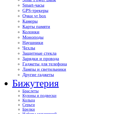
Smart-часы
GPS-трекеры
Очки vr box
Камеры
Карты памяти
Колонки
Моноподы
Наушники
Чехлы
Защитные стекла
Зарядки и провода
Гаджеты для телефона
Лампы и светильники
Другие гаджеты
Бижутерия
Браслеты
Кулоны и подвески
Кольца
Серьги
Брелки
Наборы украшений