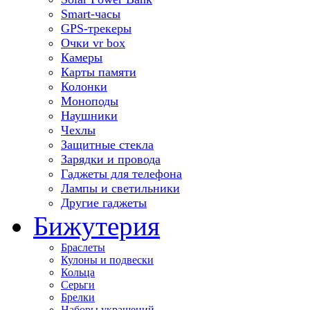
Smart-часы
GPS-трекеры
Очки vr box
Камеры
Карты памяти
Колонки
Моноподы
Наушники
Чехлы
Защитные стекла
Зарядки и провода
Гаджеты для телефона
Лампы и светильники
Другие гаджеты
Бижутерия
Браслеты
Кулоны и подвески
Кольца
Серьги
Брелки
Наборы украшений