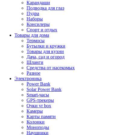
Карандаши
Подводка для глаз
Пудра
Наборы
Консилеры
Спорт и отдых
Товары для дома
Термосы
Бутылки и кружки
Товары для кухни
Дача, сад и огород
Шланги
Средства от насекомых
Разное
Электроника
Power Bank
Solar Power Bank
Smart-часы
GPS-трекеры
Очки vr box
Камеры
Карты памяти
Колонки
Моноподы
Наушники