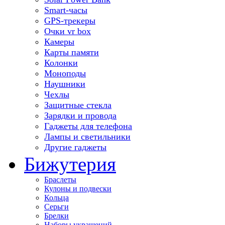
Smart-часы
GPS-трекеры
Очки vr box
Камеры
Карты памяти
Колонки
Моноподы
Наушники
Чехлы
Защитные стекла
Зарядки и провода
Гаджеты для телефона
Лампы и светильники
Другие гаджеты
Бижутерия
Браслеты
Кулоны и подвески
Кольца
Серьги
Брелки
Наборы украшений