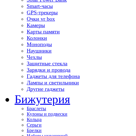
Smart-часы
GPS-трекеры
Очки vr box
Камеры
Карты памяти
Колонки
Моноподы
Наушники
Чехлы
Защитные стекла
Зарядки и провода
Гаджеты для телефона
Лампы и светильники
Другие гаджеты
Бижутерия
Браслеты
Кулоны и подвески
Кольца
Серьги
Брелки
Наборы украшений