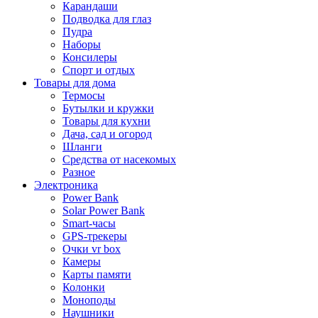
Карандаши
Подводка для глаз
Пудра
Наборы
Консилеры
Спорт и отдых
Товары для дома
Термосы
Бутылки и кружки
Товары для кухни
Дача, сад и огород
Шланги
Средства от насекомых
Разное
Электроника
Power Bank
Solar Power Bank
Smart-часы
GPS-трекеры
Очки vr box
Камеры
Карты памяти
Колонки
Моноподы
Наушники