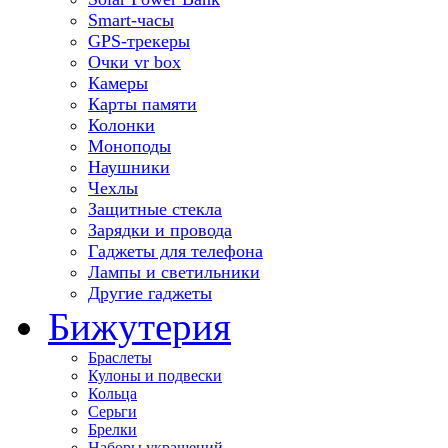
Smart-часы
GPS-трекеры
Очки vr box
Камеры
Карты памяти
Колонки
Моноподы
Наушники
Чехлы
Защитные стекла
Зарядки и провода
Гаджеты для телефона
Лампы и светильники
Другие гаджеты
Бижутерия
Браслеты
Кулоны и подвески
Кольца
Серьги
Брелки
Наборы украшений