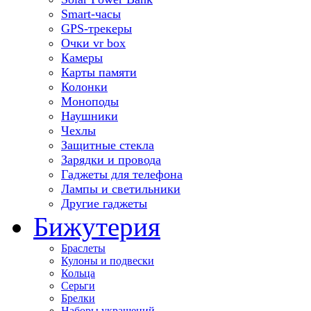
Smart-часы
GPS-трекеры
Очки vr box
Камеры
Карты памяти
Колонки
Моноподы
Наушники
Чехлы
Защитные стекла
Зарядки и провода
Гаджеты для телефона
Лампы и светильники
Другие гаджеты
Бижутерия
Браслеты
Кулоны и подвески
Кольца
Серьги
Брелки
Наборы украшений