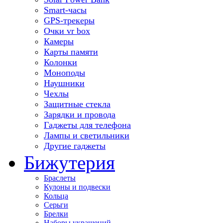
Smart-часы
GPS-трекеры
Очки vr box
Камеры
Карты памяти
Колонки
Моноподы
Наушники
Чехлы
Защитные стекла
Зарядки и провода
Гаджеты для телефона
Лампы и светильники
Другие гаджеты
Бижутерия
Браслеты
Кулоны и подвески
Кольца
Серьги
Брелки
Наборы украшений