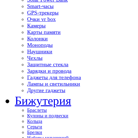
Smart-часы
GPS-трекеры
Очки vr box
Камеры
Карты памяти
Колонки
Моноподы
Наушники
Чехлы
Защитные стекла
Зарядки и провода
Гаджеты для телефона
Лампы и светильники
Другие гаджеты
Бижутерия
Браслеты
Кулоны и подвески
Кольца
Серьги
Брелки
Наборы украшений