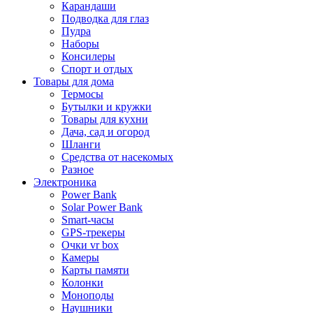
Карандаши
Подводка для глаз
Пудра
Наборы
Консилеры
Спорт и отдых
Товары для дома
Термосы
Бутылки и кружки
Товары для кухни
Дача, сад и огород
Шланги
Средства от насекомых
Разное
Электроника
Power Bank
Solar Power Bank
Smart-часы
GPS-трекеры
Очки vr box
Камеры
Карты памяти
Колонки
Моноподы
Наушники