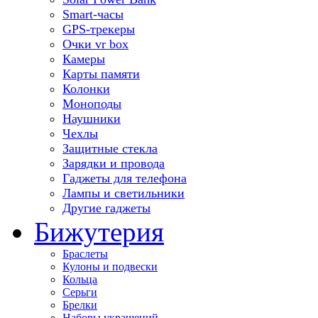
Smart-часы
GPS-трекеры
Очки vr box
Камеры
Карты памяти
Колонки
Моноподы
Наушники
Чехлы
Защитные стекла
Зарядки и провода
Гаджеты для телефона
Лампы и светильники
Другие гаджеты
Бижутерия
Браслеты
Кулоны и подвески
Кольца
Серьги
Брелки
Наборы украшений