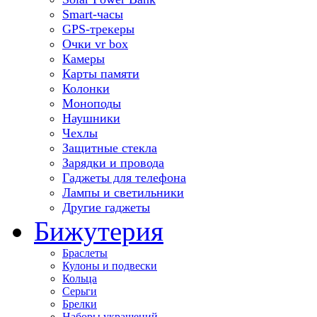
Smart-часы
GPS-трекеры
Очки vr box
Камеры
Карты памяти
Колонки
Моноподы
Наушники
Чехлы
Защитные стекла
Зарядки и провода
Гаджеты для телефона
Лампы и светильники
Другие гаджеты
Бижутерия
Браслеты
Кулоны и подвески
Кольца
Серьги
Брелки
Наборы украшений