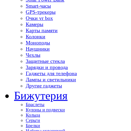
Smart-часы
GPS-трекеры
Очки vr box
Камеры
Карты памяти
Колонки
Моноподы
Наушники
Чехлы
Защитные стекла
Зарядки и провода
Гаджеты для телефона
Лампы и светильники
Другие гаджеты
Бижутерия
Браслеты
Кулоны и подвески
Кольца
Серьги
Брелки
Наборы украшений