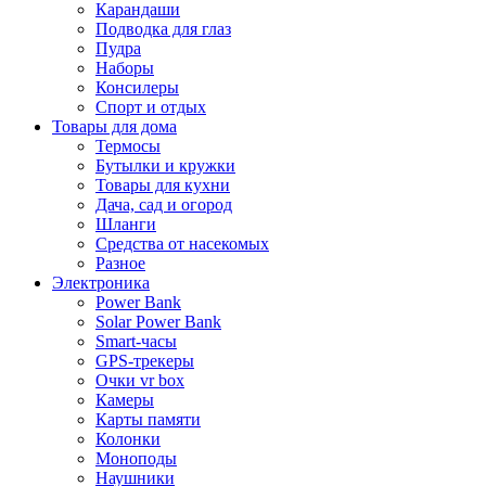
Карандаши
Подводка для глаз
Пудра
Наборы
Консилеры
Спорт и отдых
Товары для дома
Термосы
Бутылки и кружки
Товары для кухни
Дача, сад и огород
Шланги
Средства от насекомых
Разное
Электроника
Power Bank
Solar Power Bank
Smart-часы
GPS-трекеры
Очки vr box
Камеры
Карты памяти
Колонки
Моноподы
Наушники