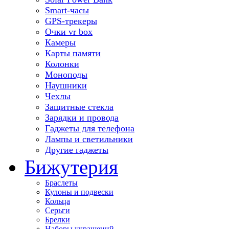
Smart-часы
GPS-трекеры
Очки vr box
Камеры
Карты памяти
Колонки
Моноподы
Наушники
Чехлы
Защитные стекла
Зарядки и провода
Гаджеты для телефона
Лампы и светильники
Другие гаджеты
Бижутерия
Браслеты
Кулоны и подвески
Кольца
Серьги
Брелки
Наборы украшений