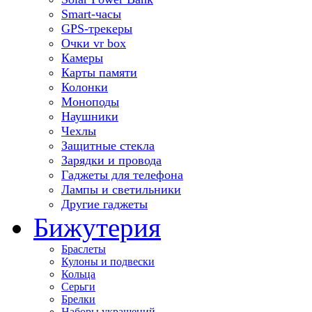
Smart-часы
GPS-трекеры
Очки vr box
Камеры
Карты памяти
Колонки
Моноподы
Наушники
Чехлы
Защитные стекла
Зарядки и провода
Гаджеты для телефона
Лампы и светильники
Другие гаджеты
Бижутерия
Браслеты
Кулоны и подвески
Кольца
Серьги
Брелки
Наборы украшений