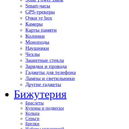
Smart-часы
GPS-трекеры
Очки vr box
Камеры
Карты памяти
Колонки
Моноподы
Наушники
Чехлы
Защитные стекла
Зарядки и провода
Гаджеты для телефона
Лампы и светильники
Другие гаджеты
Бижутерия
Браслеты
Кулоны и подвески
Кольца
Серьги
Брелки
Наборы украшений