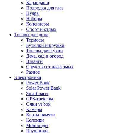
Карандаши
Подводка для глаз
Пудра
Наборы
Консилеры
Спорт и отдых
Товары для дома
Термосы
Бутылки и кружки
Товары для кухни
Дача, сад и огород
Шланги
Средства от насекомых
Разное
Электроника
Power Bank
Solar Power Bank
Smart-часы
GPS-трекеры
Очки vr box
Камеры
Карты памяти
Колонки
Моноподы
Наушники