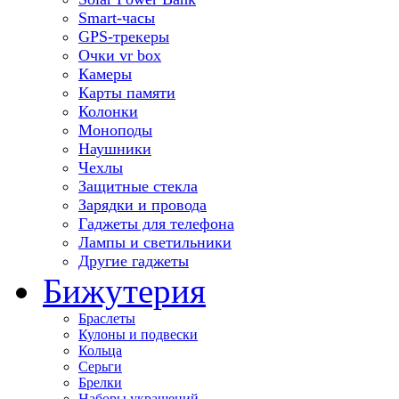
Smart-часы
GPS-трекеры
Очки vr box
Камеры
Карты памяти
Колонки
Моноподы
Наушники
Чехлы
Защитные стекла
Зарядки и провода
Гаджеты для телефона
Лампы и светильники
Другие гаджеты
Бижутерия
Браслеты
Кулоны и подвески
Кольца
Серьги
Брелки
Наборы украшений