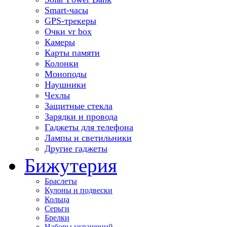
Smart-часы
GPS-трекеры
Очки vr box
Камеры
Карты памяти
Колонки
Моноподы
Наушники
Чехлы
Защитные стекла
Зарядки и провода
Гаджеты для телефона
Лампы и светильники
Другие гаджеты
Бижутерия
Браслеты
Кулоны и подвески
Кольца
Серьги
Брелки
Наборы украшений