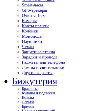
Smart-часы
GPS-трекеры
Очки vr box
Камеры
Карты памяти
Колонки
Моноподы
Наушники
Чехлы
Защитные стекла
Зарядки и провода
Гаджеты для телефона
Лампы и светильники
Другие гаджеты
Бижутерия
Браслеты
Кулоны и подвески
Кольца
Серьги
Брелки
Наборы украшений