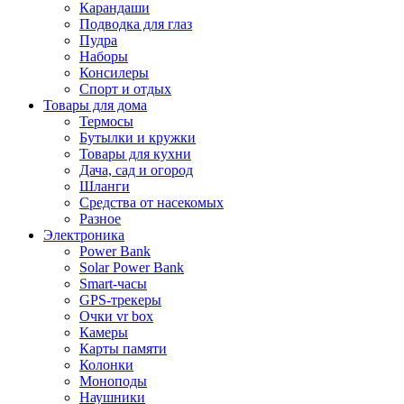
Карандаши
Подводка для глаз
Пудра
Наборы
Консилеры
Спорт и отдых
Товары для дома
Термосы
Бутылки и кружки
Товары для кухни
Дача, сад и огород
Шланги
Средства от насекомых
Разное
Электроника
Power Bank
Solar Power Bank
Smart-часы
GPS-трекеры
Очки vr box
Камеры
Карты памяти
Колонки
Моноподы
Наушники