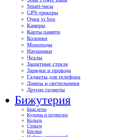
Smart-часы
GPS-трекеры
Очки vr box
Камеры
Карты памяти
Колонки
Моноподы
Наушники
Чехлы
Защитные стекла
Зарядки и провода
Гаджеты для телефона
Лампы и светильники
Другие гаджеты
Бижутерия
Браслеты
Кулоны и подвески
Кольца
Серьги
Брелки
Наборы украшений