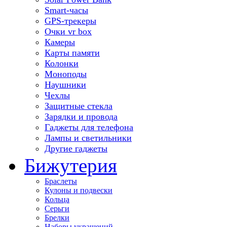
Smart-часы
GPS-трекеры
Очки vr box
Камеры
Карты памяти
Колонки
Моноподы
Наушники
Чехлы
Защитные стекла
Зарядки и провода
Гаджеты для телефона
Лампы и светильники
Другие гаджеты
Бижутерия
Браслеты
Кулоны и подвески
Кольца
Серьги
Брелки
Наборы украшений