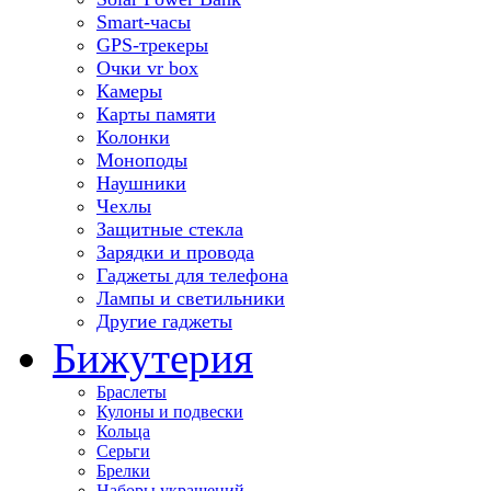
Smart-часы
GPS-трекеры
Очки vr box
Камеры
Карты памяти
Колонки
Моноподы
Наушники
Чехлы
Защитные стекла
Зарядки и провода
Гаджеты для телефона
Лампы и светильники
Другие гаджеты
Бижутерия
Браслеты
Кулоны и подвески
Кольца
Серьги
Брелки
Наборы украшений