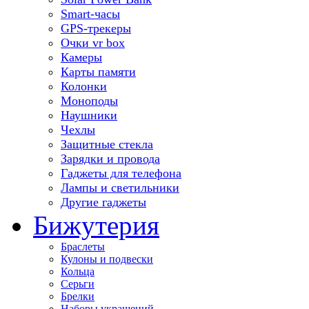
Smart-часы
GPS-трекеры
Очки vr box
Камеры
Карты памяти
Колонки
Моноподы
Наушники
Чехлы
Защитные стекла
Зарядки и провода
Гаджеты для телефона
Лампы и светильники
Другие гаджеты
Бижутерия
Браслеты
Кулоны и подвески
Кольца
Серьги
Брелки
Наборы украшений