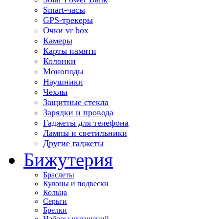
Smart-часы
GPS-трекеры
Очки vr box
Камеры
Карты памяти
Колонки
Моноподы
Наушники
Чехлы
Защитные стекла
Зарядки и провода
Гаджеты для телефона
Лампы и светильники
Другие гаджеты
Бижутерия
Браслеты
Кулоны и подвески
Кольца
Серьги
Брелки
Наборы украшений