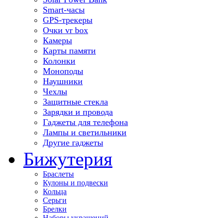
Smart-часы
GPS-трекеры
Очки vr box
Камеры
Карты памяти
Колонки
Моноподы
Наушники
Чехлы
Защитные стекла
Зарядки и провода
Гаджеты для телефона
Лампы и светильники
Другие гаджеты
Бижутерия
Браслеты
Кулоны и подвески
Кольца
Серьги
Брелки
Наборы украшений