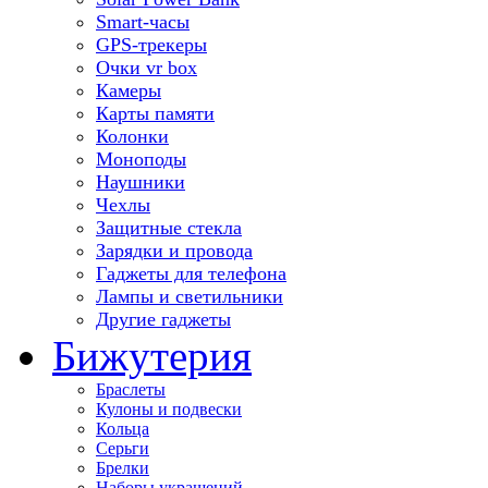
Smart-часы
GPS-трекеры
Очки vr box
Камеры
Карты памяти
Колонки
Моноподы
Наушники
Чехлы
Защитные стекла
Зарядки и провода
Гаджеты для телефона
Лампы и светильники
Другие гаджеты
Бижутерия
Браслеты
Кулоны и подвески
Кольца
Серьги
Брелки
Наборы украшений