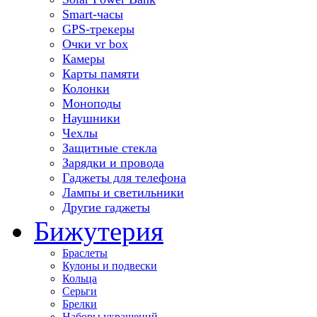
Smart-часы
GPS-трекеры
Очки vr box
Камеры
Карты памяти
Колонки
Моноподы
Наушники
Чехлы
Защитные стекла
Зарядки и провода
Гаджеты для телефона
Лампы и светильники
Другие гаджеты
Бижутерия
Браслеты
Кулоны и подвески
Кольца
Серьги
Брелки
Наборы украшений