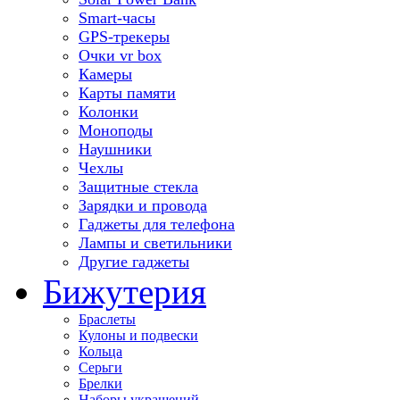
Smart-часы
GPS-трекеры
Очки vr box
Камеры
Карты памяти
Колонки
Моноподы
Наушники
Чехлы
Защитные стекла
Зарядки и провода
Гаджеты для телефона
Лампы и светильники
Другие гаджеты
Бижутерия
Браслеты
Кулоны и подвески
Кольца
Серьги
Брелки
Наборы украшений