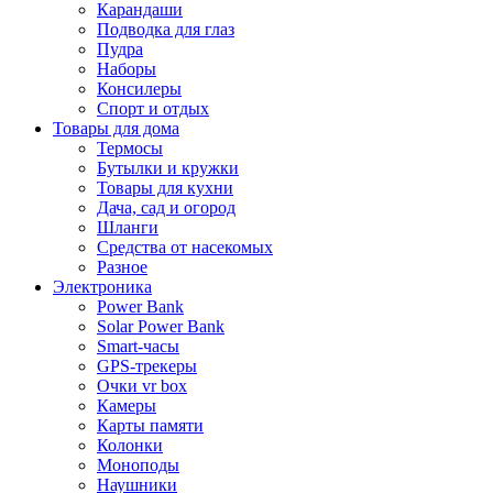
Карандаши
Подводка для глаз
Пудра
Наборы
Консилеры
Спорт и отдых
Товары для дома
Термосы
Бутылки и кружки
Товары для кухни
Дача, сад и огород
Шланги
Средства от насекомых
Разное
Электроника
Power Bank
Solar Power Bank
Smart-часы
GPS-трекеры
Очки vr box
Камеры
Карты памяти
Колонки
Моноподы
Наушники